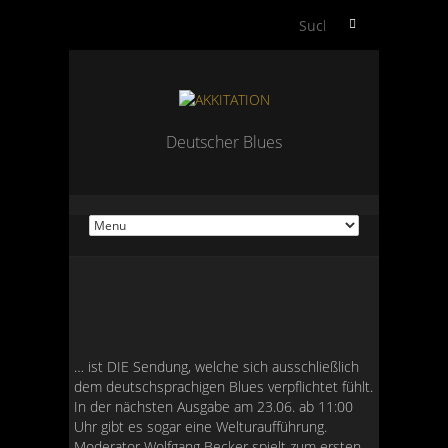
S
u
c
h
e
n
Deutscher Blues
n
a
c
h
:
… ist DIE Sendung, welche sich ausschließlich
dem deutschsprachigen Blues verpflichtet fühlt.
In der nächsten Ausgabe am 23.06. ab 11:00
Uhr gibt es sogar eine Welturaufführung.
Moderator Wolfgang Becker spielt zum ersten