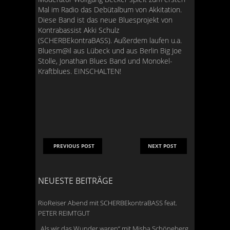
Mal im Radio das Debütalbum von Akkitation.
Diese Band ist das neue Bluesprojekt von
Kontrabassist Akki Schulz
(SCHERBEkontraBASS). Außerdem laufen u.a.
Bluesm@il aus Lübeck und aus Berlin Big Joe
Stolle, Jonathan Blues Band und Monokel-
Kraftblues.
EINSCHALTEN
!
PREVIOUS POST
NEXT POST
NEUESTE BEITRÄGE
RioReiser Abend mit SCHERBEkontraBASS feat.
PETER REIMTGUT
„Als wir das Wunder waren“ mit Misha Schöneberg,