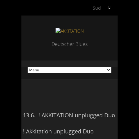
S
u
c
h
e
n
Deutscher Blues
n
a
c
h
:
13.6. ! AKKITATION unplugged Duo
! Akkitation unplugged Duo