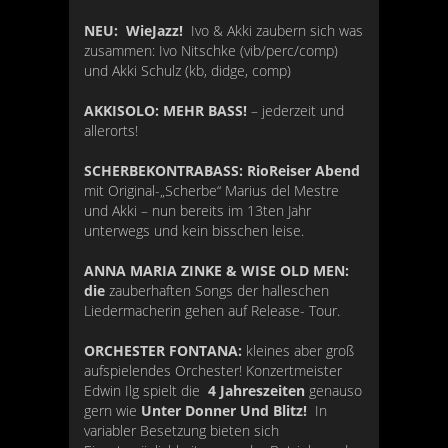
NEU: WieJazz!
Ivo & Akki zaubern sich was
zusammen: Ivo Nitschke (vib/perc/comp)
und Akki Schulz (kb, didge, comp)
AKKISOLO: MEHR BASS!
– jederzeit und
allerorts!
SCHERBEKONTRABASS: RioReiser Abend
mit Original-„Scherbe“ Marius del Mestre
und Akki – nun bereits im 13ten Jahr
unterwegs und kein bisschen leise.
ANNA MARIA ZINKE & WISE OLD MEN:
die
zauberhaften Songs der halleschen
Liedermacherin gehen auf Release- Tour.
ORCHESTER FONTANA:
kleines aber groß
aufspielendes Orchester! Konzertmeister
Edwin Ilg spielt die
4 Jahreszeiten
genauso
gern wie
Unter Donner Und Blitz!
In
variabler Besetzung bieten sich