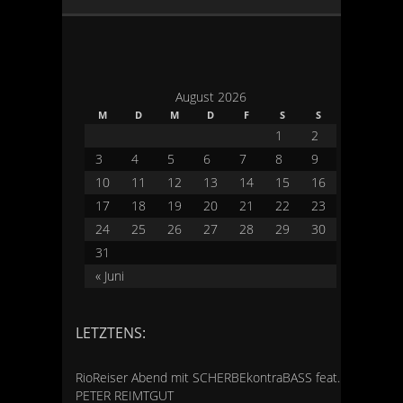
August 2026
M
D
M
D
F
S
S
1
2
3
4
5
6
7
8
9
10
11
12
13
14
15
16
17
18
19
20
21
22
23
24
25
26
27
28
29
30
31
« Juni
LETZTENS:
RioReiser Abend mit SCHERBEkontraBASS feat.
PETER REIMTGUT