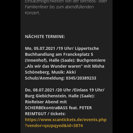
Einsatzmöglichkeiten von der Betriebs- oder
Familienfeier bis zum abendfüllenden
Konzert.
NÄCHSTE TERMINE:
Mo, 05.07.2021 /19 Uhr/ Lippertsche
Buchhandlung am Franckeplatz 5
(Innenhof), Halle (Saale): Buchpremiere
„Als wir das Wunder waren“ mit Misha
Schöneberg, Musik: Akki
Schulz/Anmeldung: 0345/20389233
Do, 08.07.2021 /20 Uhr /Einlass 19 Uhr/
Burg Giebichenstein, Halle (Saale):
RioReiser Abend mit
SCHERBEkontraBASS feat. PETER
REIMTGUT / tickets:
https://www.scantickets.de/events.php
?vendor=qxzpqyed&id=3874