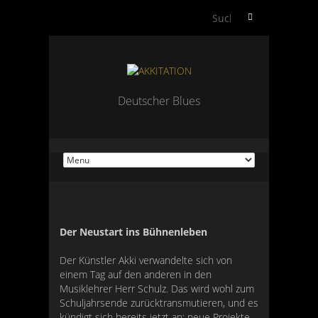
S
u
c
h
e
n
Deutscher Blues
n
a
c
h
:
Der Neustart ins Bühnenleben
Der Künstler Akki verwandelte sich von
einem Tag auf den anderen in den
Musiklehrer Herr Schulz. Das wird wohl zum
Schuljahrsende zurücktransmutieren, und es
kündigt sich bereits jetzt an: neue Projekte