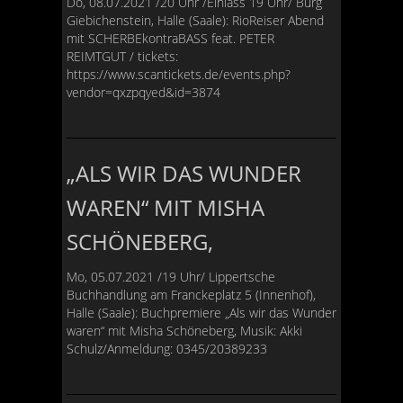
Do, 08.07.2021 /20 Uhr /Einlass 19 Uhr/ Burg
Giebichenstein, Halle (Saale): RioReiser Abend
mit SCHERBEkontraBASS feat. PETER
REIMTGUT / tickets:
https://www.scantickets.de/events.php?
vendor=qxzpqyed&id=3874
„ALS WIR DAS WUNDER
WAREN“ MIT MISHA
SCHÖNEBERG,
Mo, 05.07.2021 /19 Uhr/ Lippertsche
Buchhandlung am Franckeplatz 5 (Innenhof),
Halle (Saale): Buchpremiere „Als wir das Wunder
waren“ mit Misha Schöneberg, Musik: Akki
Schulz/Anmeldung: 0345/20389233