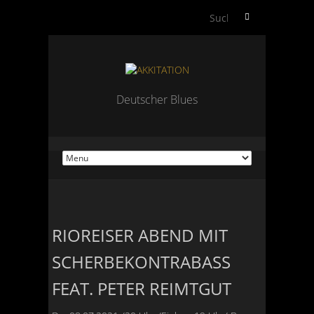
S
u
c
h
e
n
Deutscher Blues
n
a
c
h
:
RIOREISER ABEND MIT
SCHERBEKONTRABASS
FEAT. PETER REIMTGUT